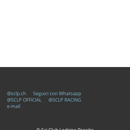
@sclp.ch
Seguici con Whatsapp
@SCLP OFFICIAL
@SCLP RACING
e-mail