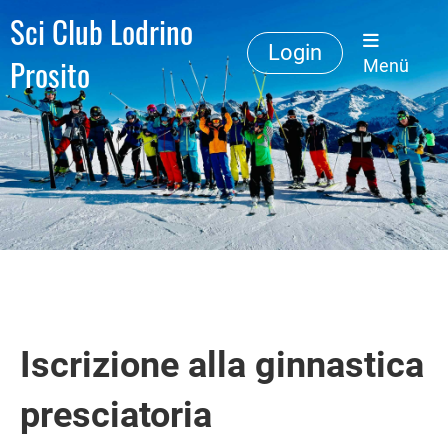
Sci Club Lodrino
Login
Prosito
Menü
Iscrizione alla ginnastica
presciatoria