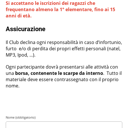
Si accettano le iscrizioni dei ragazzi che
frequentano almeno la 1° elementare, fino ai 15
anni di età.
Assicurazione
Il Club declina ogni responsabilità in caso d’infortunio,
furto e/o di perdita dei propri effetti personali (natel,
MP3, Ipod, ...).
Ogni partecipante dovrà presentarsi alle attività con
una
borsa, contenente le scarpe da interno
.
Tutto il
materiale deve essere contrassegnato con il proprio
nome.
Nome (obbligatorio)