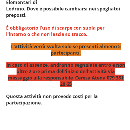
Elementari di
Lodrino. Dove è possibile cambiarsi nei spogliatoi
preposti.
È obbligatorio l'uso di scarpe con suola per
l'interno o che non lasciano tracce.
L'attività verrà svolta solo se presenti almeno 5
partecipanti.
In caso di assenze, andranno segnalate entro e non
oltre 2 ore prima dell'inizio dell'attività via
messaggio alla responsabile Ceresa Atena 079 381
20 65
Questa attività non prevede costi per la
partecipazione.